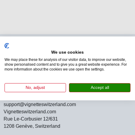
Kom i kontakt
We use cookies
Below you find our contact details. Please note that our
We may place these for analysis of our visitor data, to improve our website,
customer support staff will respond in English.
show personalised content and to give you a great website experience. For
more information about the cookies we use open the settings.
Sendt besked
Benyt ovenstående kontaktformular til at sende os en e-
No, adjust
Accept all
mail.
support@vignetteswitzerland.com
Vignetteswitzerland.com
Rue Le-Corbusier 12/631
1208 Genève, Switzerland