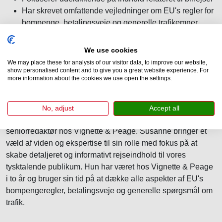
Har skrevet omfattende vejledninger om EU's regler for
bompenge, betalingsveje og generelle trafikemner
Tidligere erfaring fra arbejde hos Lufthansa
We use cookies
We may place these for analysis of our visitor data, to improve our website,
show personalised content and to give you a great website experience. For
more information about the cookies we use open the settings.
Biografi og erfaring
No, adjust
Accept all
Susanne Weinberger, der er født i München, er
seniorredaktør hos Vignette & Peage. Susanne bringer et
væld af viden og ekspertise til sin rolle med fokus på at
skabe detaljeret og informativt rejseindhold til vores
tysktalende publikum. Hun har været hos Vignette & Peage
i to år og bruger sin tid på at dække alle aspekter af EU's
bompengeregler, betalingsveje og generelle spørgsmål om
trafik.