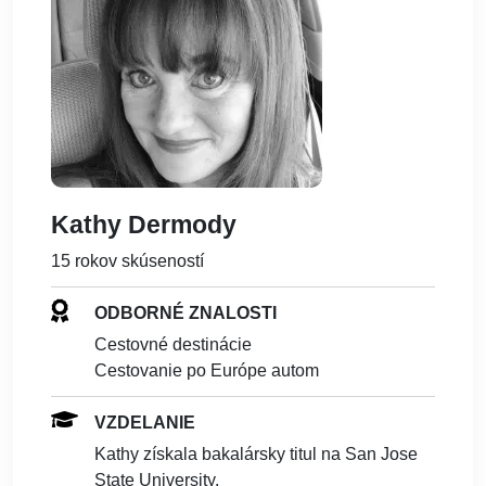
Vzdelanie a neustála snaha o rozširovanie svojich
vedomostí výrazne prispeli k úspechu Kathy Dermody ako
profesionálnej autorky. Jej oddanosť svojmu remeslu a
schopnosť dodržiavať termíny a zároveň dodržiavať
špecifické štýly a pokyny klientov z nej robia výnimočnú
spisovateľku v oblasti cestovania a nehnuteľností.
Kathy Dermody
15 rokov skúseností
ODBORNÉ ZNALOSTI
Cestovné destinácie
Cestovanie po Európe autom
VZDELANIE
Kathy získala bakalársky titul na San Jose
State University.