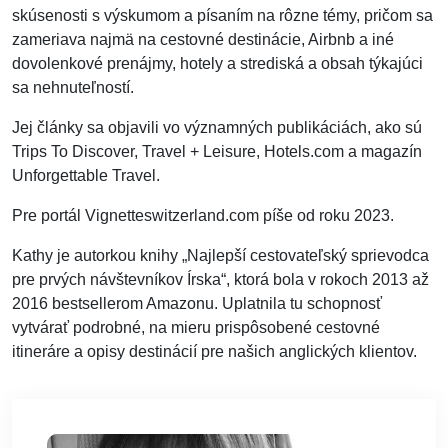
skúsenosti s výskumom a písaním na rôzne témy, pričom sa
zameriava najmä na cestovné destinácie, Airbnb a iné
dovolenkové prenájmy, hotely a strediská a obsah týkajúci
sa nehnuteľností.
Jej články sa objavili vo významných publikáciách, ako sú
Trips To Discover, Travel + Leisure, Hotels.com a magazín
Unforgettable Travel.
Pre portál Vignetteswitzerland.com píše od roku 2023.
Kathy je autorkou knihy „Najlepší cestovateľský sprievodca
pre prvých návštevníkov Írska“, ktorá bola v rokoch 2013 až
2016 bestsellerom Amazonu. Uplatnila tu schopnosť
vytvárať podrobné, na mieru prispôsobené cestovné
itineráre a opisy destinácií pre našich anglických klientov.
Vzdelanie