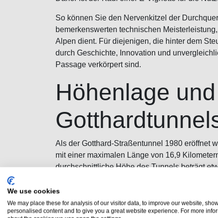
So können Sie den Nervenkitzel der Durchquer
bemerkenswerten technischen Meisterleistung,
Alpen dient. Für diejenigen, die hinter dem Steu
durch Geschichte, Innovation und unvergleichlic
Passage verkörpert sind.
Höhenlage und
Gotthardtunnel
Als der Gotthard-Straßentunnel 1980 eröffnet wu
mit einer maximalen Länge von 16,9 Kilometern 
durchschnittliche Höhe des Tunnels beträgt e
Nordeinfahrt - Göschenen
We use cookies
Höchster Punkt
We may place these for analysis of our visitor data, to improve our website, sho
personalised content and to give you a great website experience. For more info
Südeinfahrt - Airolo