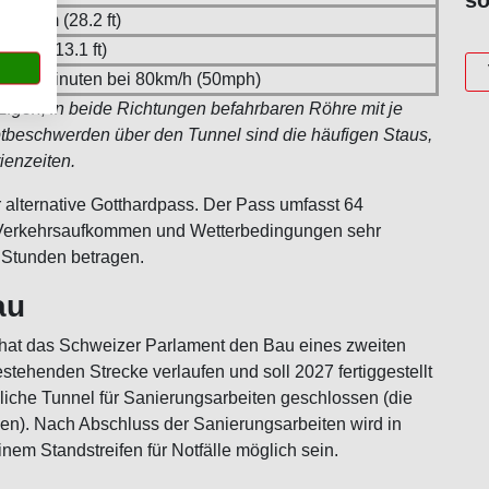
so
8.6 m (28.2 ft)
4 m (13.1 ft)
13 Minuten bei 80km/h (50mph)
zigen, in beide Richtungen befahrbaren Röhre mit je
ptbeschwerden über den Tunnel sind die häufigen Staus,
enzeiten.
r alternative Gotthardpass. Der Pass umfasst 64
ach Verkehrsaufkommen und Wetterbedingungen sehr
2 Stunden betragen.
au
hat das Schweizer Parlament den Bau eines zweiten
stehenden Strecke verlaufen und soll 2027 fertiggestellt
liche Tunnel für Sanierungsarbeiten geschlossen (die
en). Nach Abschluss der Sanierungsarbeiten wird in
em Standstreifen für Notfälle möglich sein.