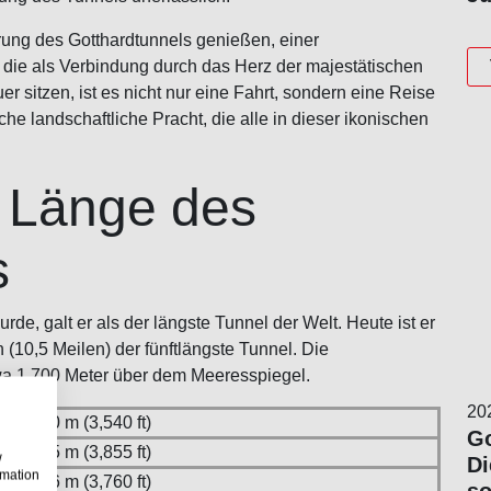
ung des Gotthardtunnels genießen, einer
 die als Verbindung durch das Herz der majestätischen
er sitzen, ist es nicht nur eine Fahrt, sondern eine Reise
he landschaftliche Pracht, die alle in dieser ikonischen
 Länge des
s
rde, galt er als der längste Tunnel der Welt. Heute ist er
(10,5 Meilen) der fünftlängste Tunnel. Die
twa 1.700 Meter über dem Meeresspiegel.
20
1,080 m (3,540 ft)
Go
1,175 m (3,855 ft)
w
Di
rmation
1,146 m (3,760 ft)