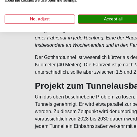
about the cookies we use open the settings.
Tunnelbreite
Tunnelhöhe
No, adjust
Accept all
Durchschnittliche Reisezeit*
* Gegenwärtig besteht der Tunnel aus einer ein
einer Fahrspur in jede Richtung. Eine der Hau
insbesondere an Wochenenden und in den Feri
Der Gotthardtunnel ist wesentlich kürzer als de
Kilometer (40 Meilen). Die Fahrzeit ist je n
unterschiedlich, sollte aber zwischen 1,5 und 
Projekt zum Tunnelausb
Um das oben beschriebene Problem zu lösen, 
Tunnels genehmigt. Er wird etwa parallel zur be
werden. Zu diesem Zeitpunkt wird der ursprüng
voraussichtlich von 2028 bis 2030 dauern werd
jedem Tunnel ein Einbahnstraßenverkehr mit ein