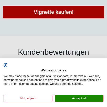
Vignette kaufen!
Kundenbewertungen
We use cookies
Wir haben Tausenden von Fahrern beim Kauf einer offiziellen
We may place these for analysis of our visitor data, to improve our website,
Schweizer E-Vignette geholfen. Unsere Kunden bewerten uns auf
show personalised content and to give you a great website experience. For
Trustpilot mit 4,7 von 5 Punkten.
more information about the cookies we use open the settings.
No, adjust
Accept all
AKDW