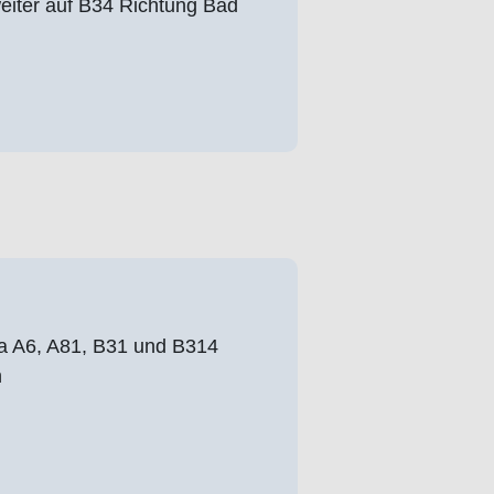
eiter auf B34 Richtung Bad
a A6, A81, B31 und B314
n