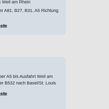
k Weil am Rhein
ber A81, B27, B31, A5 Richtung
site
ber A5 bis Ausfahrt Weil am
er B532 nach Basel/St. Louis
site