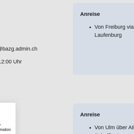
Anreise
Von Freiburg vi
Laufenburg
g@bazg.admin.ch
12:00 Uhr
gen
Anreise
w
Von Ulm über A8
rmation