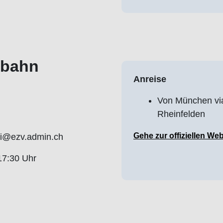
obahn
Anreise
Von München via
Rheinfelden
Gehe zur offiziellen Web
zi@ezv.admin.ch
17:30 Uhr