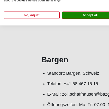
about the cookies we use open the settings.
Telefon: +41 58 467 15 15
E-Mail: zoll.aargau_stein@baz
No, adjust
Accept all
Öffnungszeiten: Mo–Fr: 07:30–
Bargen
Standort: Bargen, Schweiz
Telefon: +41 58 467 15 15
E-Mail: zoll.schaffhausen@baz
Öffnungszeiten: Mo–Fr: 07:00–