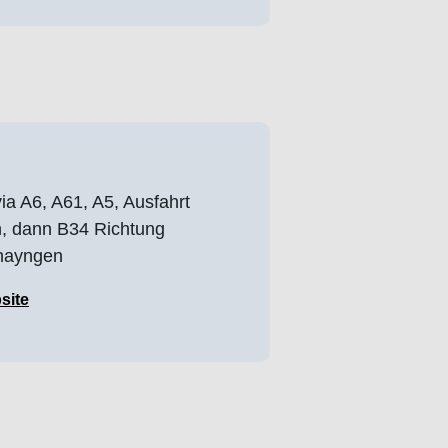
a A6, A61, A5, Ausfahrt
n, dann B34 Richtung
hayngen
site