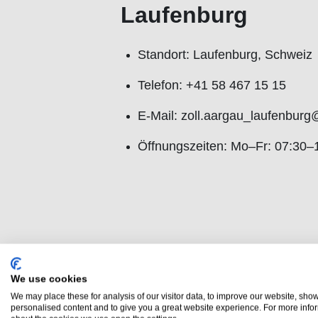
Laufenburg
Standort: Laufenburg, Schweiz
Telefon: +41 58 467 15 15
E-Mail: zoll.aargau_laufenbur
Öffnungszeiten: Mo–Fr: 07:30–
Stein/Bad Säckin
We use cookies
Standort: Stein AG, Schweiz
We may place these for analysis of our visitor data, to improve our website, sho
personalised content and to give you a great website experience. For more info