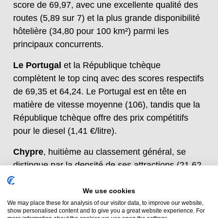
score de 69,97, avec une excellente qualité des
routes (5,89 sur 7) et la plus grande disponibilité
hôtelière (34,80 pour 100 km²) parmi les
principaux concurrents.
Le Portugal
et la République tchèque
complètent le top cinq avec des scores respectifs
de 69,35 et 64,24. Le Portugal est en tête en
matière de vitesse moyenne (106), tandis que la
République tchèque offre des prix compétitifs
pour le diesel (1,41 €/litre).
Chypre
, huitième au classement général, se
distingue par la densité de ses attractions (21,62
par 1 000 km²), de ses parcs nationaux (11,89
par 10 000 km²) et de ses sites classés au
We use cookies
We may place these for analysis of our visitor data, to improve our website,
patrimoine mondial de l'UNESCO (3,24 par 10
show personalised content and to give you a great website experience. For
000 km²).