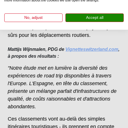
more information about the cookies we use open the settings.
La Suède
, en dixième position, affiche le plus
No, adjust
Accept all
faible taux de mortalité routière (22 par million
d'habitants), ce qui en fait l'un des pays les plus
sûrs pour les déplacements routiers.
Mattijs Wijnmalen, PDG de
Vignetteswitzerland.com
,
à propos des résultats :
"Notre étude met en lumière la diversité des
expériences de road trip disponibles à travers
l'Europe. L'Espagne, en tête du classement,
présente un mélange parfait d'infrastructures de
qualité, de coûts raisonnables et d'attractions
abondantes.
Ces classements vont au-delà des simples
itinéraires touristiques - ils prennent en compte