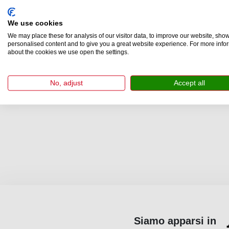
Applicate Hochschule München, dove ha studiat
2015 ha trascorso un semestre presso la Durba
We use cookies
conoscenze e competenze nel settore.
We may place these for analysis of our visitor data, to improve our website, sho
personalised content and to give you a great website experience. For more info
about the cookies we use open the settings.
No, adjust
Accept all
Siamo apparsi in