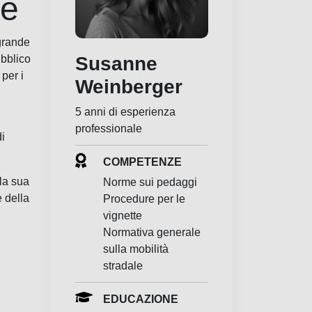
le
grande
Susanne
ubblico
per i
Weinberger
5 anni di esperienza
professionale
di
COMPETENZE
 la sua
Norme sui pedaggi
 della
Procedure per le
vignette
Normativa generale
sulla mobilità
stradale
EDUCAZIONE