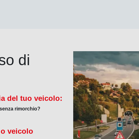
so di
ia del tuo veicolo:
 senza rimorchio?
tuo veicolo