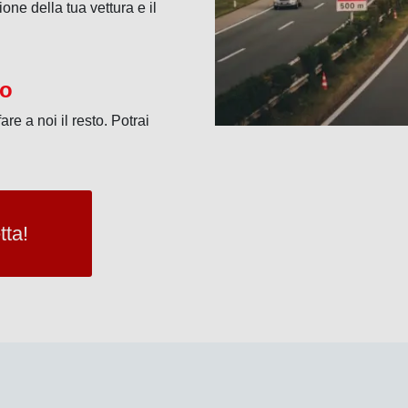
ione della tua vettura e il
to
re a noi il resto. Potrai
tta!