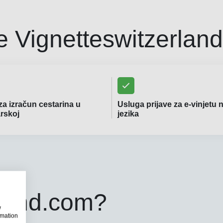
e Vignetteswitzerlan
 za izračun cestarina u
Usluga prijave za e-vinjetu 
rskoj
jezika
rland.com?
w
rmation