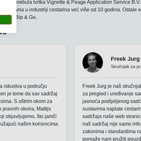
ne pokrebula tvrtka Vignette & Peage Application Service B.V.,
 je aktivna u industriji cestarina već više od 10 godina. Ostale
llwayr i Bip & Go.
ke
Freek Jurg
Stručnjak za pr
na iskustva u području
Freek Jurg je naš stručnja
ćen je tome da sav sadržaj
za pregled i uređivanje sa
isima. S oštrim okom za
jasnoća podijeljenog sadr
 pravnih okvira, Mattijs
sustavima naplate cestarin
ji objavljujemo, što jamči
sadržaja naše web stranic
pružajući našim korisnicima
naš sadržaj nije samo info
zakonima i standardima n
pomaže nam pružiti pouzda