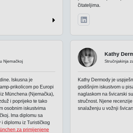
čitateljima.
Kathy Der
a u Njemačkoj
Stručnjakinja za
ine. Iskusna je
Kathy Dermody je uspješna
 kamp-prikolicom po Europi
godišnjim iskustvom u pis
om iz Münchena (Njemačka),
naglaskom na švicarski su
už i poprijeko te tako
stručnost. Njene recenzije 
nim osobnim iskustvima
snalaženju u vožnji švicar
ačkoj. Ima diplomu sa
i diplomu iz Turističkog
ünchen za primijenjene