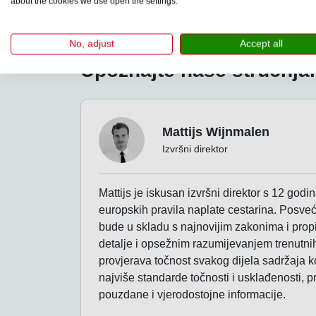
about the cookies we use open the settings.
Vignetteswitzerland.com je početkom 2023. godi
registrirana u Nizozemskoj 2014. godine. Tvrtka
stranice kojima upravlja ova tvrtka uključuju To
No, adjust
Accept all
Upoznajte naše stručnja
Mattijs Wijnmalen
Izvršni direktor
Mattijs je iskusan izvršni direktor s 12 godi
europskih pravila naplate cestarina. Posve
bude u skladu s najnovijim zakonima i prop
detalje i opsežnim razumijevanjem trenutnih
provjerava točnost svakog dijela sadržaja ko
najviše standarde točnosti i usklađenosti, 
pouzdane i vjerodostojne informacije.