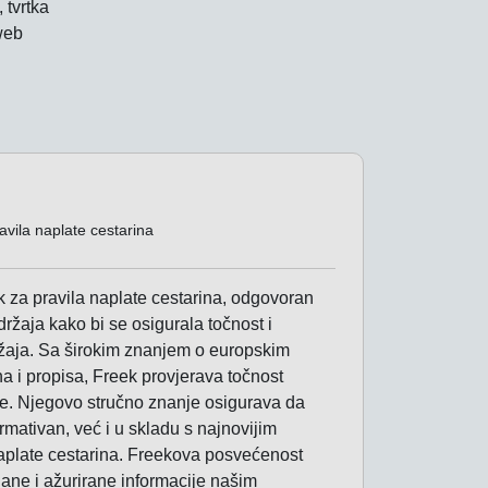
 tvrtka
 web
avila naplate cestarina
k za pravila naplate cestarina, odgovoran
držaja kako bi se osigurala točnost i
žaja. Sa širokim znanjem o europskim
a i propisa, Freek provjerava točnost
e. Njegovo stručno znanje osigurava da
rmativan, već i u skladu s najnovijim
aplate cestarina. Freekova posvećenost
ne i ažurirane informacije našim