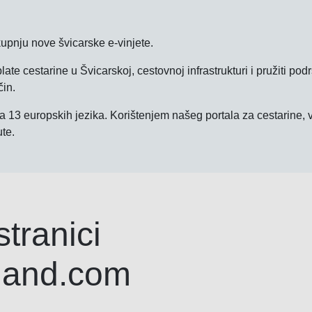
kupnju nove švicarske e-vinjete.
ate cestarine u Švicarskoj, cestovnoj infrastrukturi i pružiti pod
čin.
na 13 europskih jezika. Korištenjem našeg portala za cestarine, v
te.
stranici
rland.com