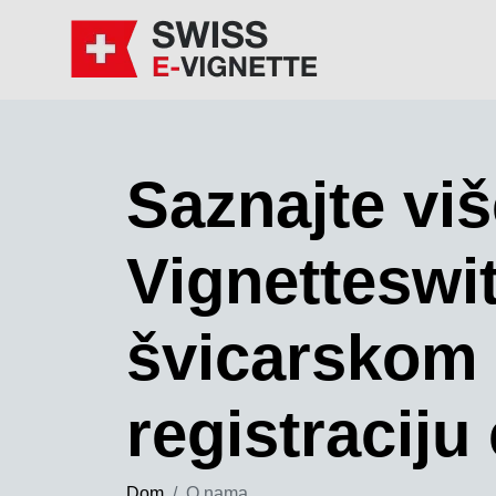
Saznajte viš
Vignetteswi
švicarskom 
registraciju 
Dom
O nama