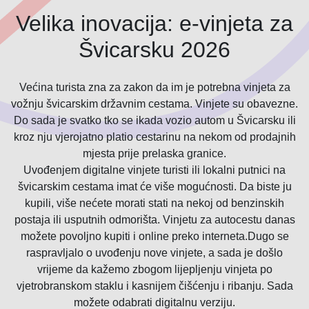
Velika inovacija: e-vinjeta za
Švicarsku 2026
Većina turista zna za zakon da im je potrebna vinjeta za
vožnju švicarskim državnim cestama. Vinjete su obavezne.
Do sada je svatko tko se ikada vozio autom u Švicarsku ili
kroz nju vjerojatno platio cestarinu na nekom od prodajnih
mjesta prije prelaska granice.
Uvođenjem digitalne vinjete turisti ili lokalni putnici na
švicarskim cestama imat će više mogućnosti. Da biste ju
kupili, više nećete morati stati na nekoj od benzinskih
postaja ili usputnih odmorišta. Vinjetu za autocestu danas
možete povoljno kupiti i online preko interneta.Dugo se
raspravljalo o uvođenju nove vinjete, a sada je došlo
vrijeme da kažemo zbogom lijepljenju vinjeta po
vjetrobranskom staklu i kasnijem čišćenju i ribanju. Sada
možete odabrati digitalnu verziju.