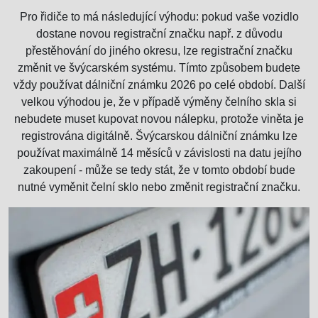
Pro řidiče to má následující výhodu: pokud vaše vozidlo
dostane novou registrační značku např. z důvodu
přestěhování do jiného okresu, lze registrační značku
změnit ve švýcarském systému. Tímto způsobem budete
vždy používat dálniční známku 2026 po celé období. Další
velkou výhodou je, že v případě výměny čelního skla si
nebudete muset kupovat novou nálepku, protože viněta je
registrována digitálně. Švýcarskou dálniční známku lze
používat maximálně 14 měsíců v závislosti na datu jejího
zakoupení - může se tedy stát, že v tomto období bude
nutné vyměnit čelní sklo nebo změnit registrační značku.