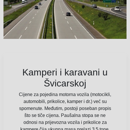
Kamperi i karavani u
Švicarskoj
Cijene za pojedina motorna vozila (motocikli,
automobili, prikolice, kamper i dr.) već su
spomenute. Međutim, postoji poseban propis
što se tiče cijena. Paušalna stopa se ne
odnosi na prijevozna vozila i prikolice za
kampere čija ukupna masa prelazi 3,5 tone.