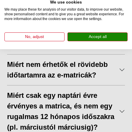
véletlenül vásároltam e-matricát?
We use cookies
We may place these for analysis of our visitor data, to improve our website,
show personalised content and to give you a great website experience. For
more information about the cookies we use open the settings.
Milyen fizetési módokat
fogadnak el az e-matrica
No, adjust
Accept all
vásárlásához?
Miért nem érhetők el rövidebb
időtartamra az e-matricák?
Miért csak egy naptári évre
érvényes a matrica, és nem egy
rugalmas 12 hónapos időszakra
(pl. márciustól márciusig)?