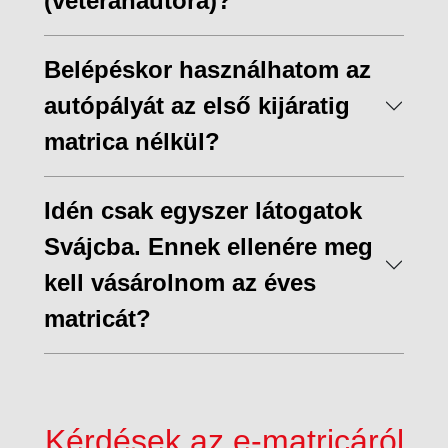
(veteránautóra)?
Belépéskor használhatom az
autópályát az első kijáratig
matrica nélkül?
Idén csak egyszer látogatok
Svájcba. Ennek ellenére meg
kell vásárolnom az éves
matricát?
Kérdések az e-matricáról