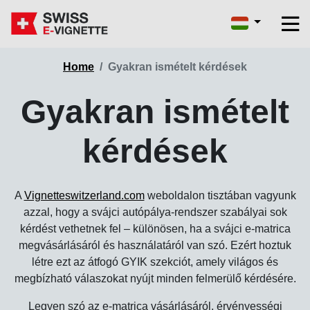
Home
Gyakran ismételt kérdések
Gyakran ismételt
kérdések
A
Vignetteswitzerland.com
weboldalon tisztában vagyunk
azzal, hogy a svájci autópálya-rendszer szabályai sok
kérdést vethetnek fel – különösen, ha a svájci e-matrica
megvásárlásáról és használatáról van szó. Ezért hoztuk
létre ezt az átfogó GYIK szekciót, amely világos és
megbízható válaszokat nyújt minden felmerülő kérdésére.
Legyen szó az e-matrica vásárlásáról, érvényességi