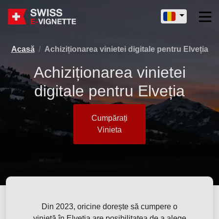
Acasă
Achiziționarea vinietei digitale pentru Elveția
Achiziționarea vinietei
digitale pentru Elveția
Cumpărați
Vinieta
Din 2023, oricine dorește să cumpere o
vinietă în Elveția are posibilitatea de a alege