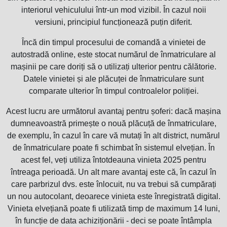
interiorul vehiculului într-un mod vizibil. În cazul noii
versiuni, principiul funcționează puțin diferit.
Încă din timpul procesului de comandă a vinietei de
autostradă online, este stocat numărul de înmatriculare al
mașinii pe care doriți să o utilizați ulterior pentru călătorie.
Datele vinietei și ale plăcuței de înmatriculare sunt
comparate ulterior în timpul controalelor poliției.
Acest lucru are următorul avantaj pentru șoferi: dacă mașina
dumneavoastră primește o nouă plăcuță de înmatriculare,
de exemplu, în cazul în care vă mutați în alt district, numărul
de înmatriculare poate fi schimbat în sistemul elvețian. În
acest fel, veți utiliza întotdeauna vinieta 2025 pentru
întreaga perioadă. Un alt mare avantaj este că, în cazul în
care parbrizul dvs. este înlocuit, nu va trebui să cumpărați
un nou autocolant, deoarece vinieta este înregistrată digital.
Vinieta elvețiană poate fi utilizată timp de maximum 14 luni,
în funcție de data achiziționării - deci se poate întâmpla