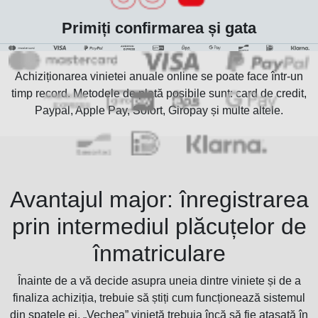
Primiți confirmarea și gata
Achiziționarea vinietei anuale online se poate face într-un
timp record. Metodele de plată posibile sunt: card de credit,
Paypal, Apple Pay, Sofort, Giropay și multe altele.
Avantajul major: înregistrarea
prin intermediul plăcuțelor de
înmatriculare
Înainte de a vă decide asupra uneia dintre viniete și de a
finaliza achiziția, trebuie să știți cum funcționează sistemul
din spatele ei. „Vechea” vinietă trebuia încă să fie atașată în