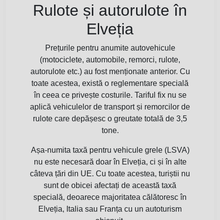
Rulote și autorulote în
Elveția
Prețurile pentru anumite autovehicule
(motociclete, automobile, remorci, rulote,
autorulote etc.) au fost menționate anterior. Cu
toate acestea, există o reglementare specială
în ceea ce privește costurile. Tariful fix nu se
aplică vehiculelor de transport și remorcilor de
rulote care depășesc o greutate totală de 3,5
tone.
Așa-numita taxă pentru vehicule grele (LSVA)
nu este necesară doar în Elveția, ci și în alte
câteva țări din UE. Cu toate acestea, turiștii nu
sunt de obicei afectați de această taxă
specială, deoarece majoritatea călătoresc în
Elveția, Italia sau Franța cu un autoturism