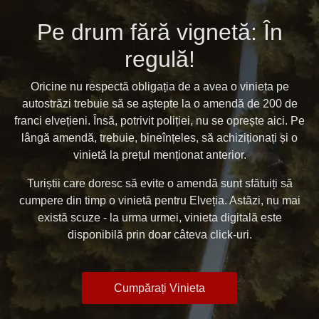
Pe drum fără vignetă: În
regulă!
Oricine nu respectă obligația de a avea o vinieta pe
autostrăzi trebuie să se aștepte la o amendă de 200 de
franci elvețieni. Însă, potrivit poliției, nu se oprește aici. Pe
lângă amendă, trebuie, bineînțeles, să achiziționați și o
vinietă la prețul menționat anterior.
Turiștii care doresc să evite o amendă sunt sfătuiți să
cumpere din timp o vinietă pentru Elveția. Astăzi, nu mai
există scuze - la urma urmei, vinieta digitală este
disponibilă prin doar câteva click-uri.
Cumpărați Vinieta