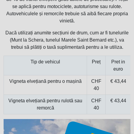
se aplică pentru motociclete, autoturisme sau rulote.
Autovehiculele și remorcile trebuie să aibă fiecare propria
vinietă.
Dacă utilizați anumite secțiuni de drum, cum ar fi tunelurile
(Munt la Schera, tunelul Marele Saint Bernard etc.), va
trebui să plătiți o taxă suplimentară pentru a le utiliza.
Tip de vehicul
Preț
Pret in
euro
Vigneta elvețiană pentru o mașină
CHF
€ 43,44
40
Vigneta elvețiană pentru rulotă sau
CHF
€ 43,44
remorcă
40