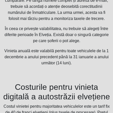
cumpărare. Pe lângă numele complet și adresa de e-mail,
trebuie să acordați o atenție deosebită corectitudinii
numărului de înmatriculare. La urma urmei, acesta va fi
folosit mai târziu pentru a monitoriza taxele de trecere.
În ceea ce privește valabilitatea, nu trebuie să alegeți între
diferite perioade în Elveția. Există doar o singură categorie
pe care șoferii o pot alege.
Vinieta anuală este valabilă pentru toate vehiculele de la 1
decembrie a anului precedent până la 31 ianuarie a anului
următor (14 luni).
Costurile pentru vinieta
digitală a autostrăzii elvețiene
Costul vinietei pentru majoritatea vehiculelor este un tarif fix
de 40 de franci elvețieni (plus taxele de procesare). Prețul