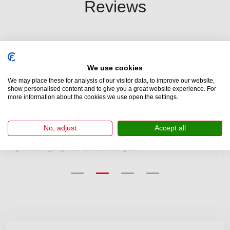
Reviews
Wij hebben duizenden bestuurders geholpen bij het verkrijgen van
een officieel vignet. Onze klanten beoordelen ons met een 4,6 van
We use cookies
de 5 op Trustpilot.
We may place these for analysis of our visitor data, to improve our website,
show personalised content and to give you a great website experience. For
more information about the cookies we use open the settings.
O.W. Folkers
No, adjust
Accept all
heel simpel om het vignet aan te schaffen en bij en
grensovergang naar Zwitserland geen