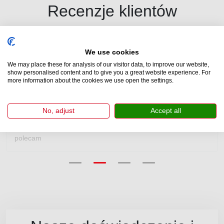
Recenzje klientów
Pomogliśmy tysiącom kierowców pozyskać oficjalną szwajcarską e-
We use cookies
winietę. Nasi klienci ocenili nas na 4.7 z 5 w serwisie Trustpilot.
We may place these for analysis of our visitor data, to improve our website,
show personalised content and to give you a great website experience. For
more information about the cookies we use open the settings.
No, adjust
Accept all
Kunde
Bardzo szybko i łatwo można kupować winiety przez internet
polecam