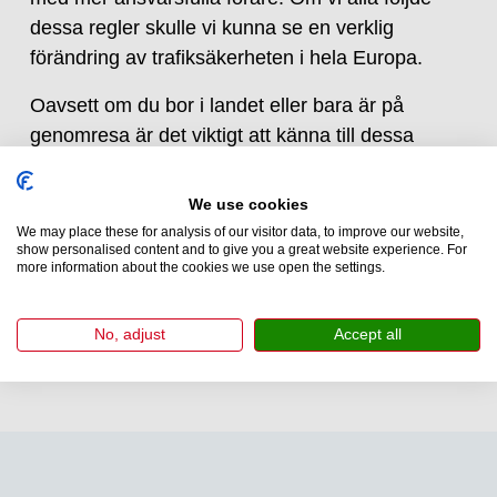
dessa regler skulle vi kunna se en verklig
förändring av trafiksäkerheten i hela Europa.
Oavsett om du bor i landet eller bara är på
genomresa är det viktigt att känna till dessa
regler. Genom att följa dem slipper du inte bara
böter utan blir också en del av lösningen för
We use cookies
säkrare europeiska vägar. När allt kommer
We may place these for analysis of our visitor data, to improve our website,
show personalised content and to give you a great website experience. For
omkring är goda körvanor en av de bästa
more information about the cookies we use open the settings.
souvenirerna du kan ta med dig hem från dina
resor."
No, adjust
Accept all