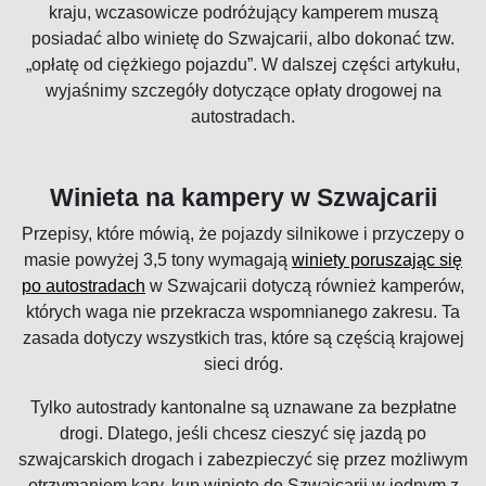
kraju, wczasowicze podróżujący kamperem muszą
posiadać albo winietę do Szwajcarii, albo dokonać tzw.
„opłatę od ciężkiego pojazdu”. W dalszej części artykułu,
wyjaśnimy szczegóły dotyczące opłaty drogowej na
autostradach.
Winieta na kampery w Szwajcarii
Przepisy, które mówią, że pojazdy silnikowe i przyczepy o
masie powyżej 3,5 tony wymagają
winiety poruszając się
po autostradach
w Szwajcarii dotyczą również kamperów,
których waga nie przekracza wspomnianego zakresu. Ta
zasada dotyczy wszystkich tras, które są częścią krajowej
sieci dróg.
Tylko autostrady kantonalne są uznawane za bezpłatne
drogi. Dlatego, jeśli chcesz cieszyć się jazdą po
szwajcarskich drogach i zabezpieczyć się przez możliwym
otrzymaniem kary, kup winietę do Szwajcarii w jednym z