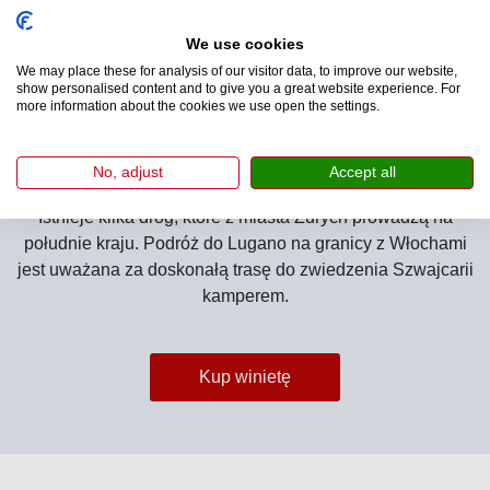
Ze względu na swoją lokalizację, z miasta Bern możesz
We use cookies
odkryć różne regiony Szwajcarii. Z jednej strony, możesz
We may place these for analysis of our visitor data, to improve our website,
szybko dotrzeć do francuskojęzycznej części kraju, ale w
show personalised content and to give you a great website experience. For
more information about the cookies we use open the settings.
ciągu kilku godzin można również dotrzeć do różnorodnych
parków i jezior (np.: jezioro Thun).
No, adjust
Accept all
Zurych – Lugano:
Istnieje kilka dróg, które z miasta Zurych prowadzą na
południe kraju. Podróż do Lugano na granicy z Włochami
jest uważana za doskonałą trasę do zwiedzenia Szwajcarii
kamperem.
Kup winietę