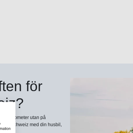
ten för
eiz?
körda kilometer utan på
w
annar i Schweiz med din husbil,
rmation