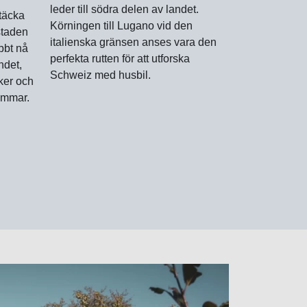
leder till södra delen av landet.
ptäcka
Körningen till Lugano vid den
staden
italienska gränsen anses vara den
bbt nå
perfekta rutten för att utforska
ndet,
Schweiz med husbil.
ker och
immar.