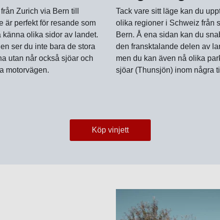
från Zurich via Bern till
Tack vare sitt läge kan du up
 är perfekt för resande som
olika regioner i Schweiz från 
ra känna olika sidor av landet.
Bern. Å ena sidan kan du sna
en ser du inte bara de stora
den fransktalande delen av la
na utan når också sjöar och
men du kan även nå olika par
ia motorvägen.
sjöar (Thunsjön) inom några t
Köp vinjett