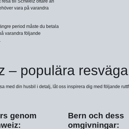
t resa till Schweiz oftare än
behöver vara på varandra
längre period måste du betala
 på varandra följande
.
z – populära resväga
med din husbil i detalj, låt oss inspirera dig med följande rut
rs genom
Bern och dess
weiz:
omgivningar: