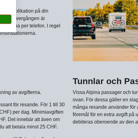
a en applikation på din
Om gränsövergången är
onerna per telefon. I regel
ensinstationerna.
Tunnlar och Pa
äkning av avgifterna.
Vissa Alpina passager och tu
ovan. För dessa gäller en slag
sant för resande. För 1 till 30
många resande använder för att 
 (CHF) per dag. Minimiavgiften
föremål för en extra avgift på 
HF. Det innebär att även om
debiteras oberoende av den av
 att betala minst 25 CHF.