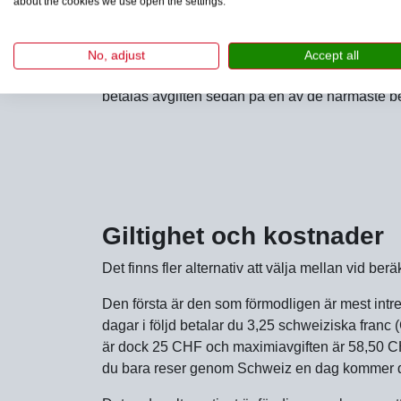
about the cookies we use open the settings.
Du kan antingen betala avgifterna före resan vi
mobiltelefon eller betala direkt vid gränsen. 
No, adjust
Accept all
obemannad måste du kontakta de ansvariga pers
betalas avgiften sedan på en av de närmaste b
Giltighet och kostnader
Det finns fler alternativ att välja mellan vid ber
Den första är den som förmodligen är mest intres
dagar i följd betalar du 3,25 schweiziska franc
är dock 25 CHF och maximiavgiften är 58,50 C
du bara reser genom Schweiz en dag kommer du