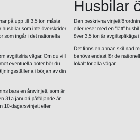
Husbilar ö
r på upp till 3,5 ton måste
Den beskrivna vinjettförordnin
r husbilar som inte överskrider
eller reser med en ”lätt” husb
or som ingår i det nationella
över 3,5 ton är avgiftspliktiga
Det finns en annan skillnad me
 avgiftsfria vägar. Om du vill
behövs endast för de nationel
ot eventuella böter bör du
lokalt för alla vägar.
äljningsställena i början av din
inns bara en årsvinjett, som är
en 31a januari påföljande år.
 10-dagarsvinjett eller