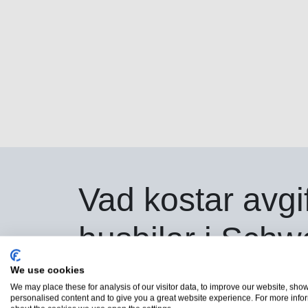
Vad kostar avgif
husbilar i Schw
We use cookies
Avgiften för tunga fordon beror inte på antalet 
We may place these for analysis of our visitor data, to improve our website, sho
vistelsens längd. Ju längre (eller oftare) du st
personalised content and to give you a great website experience. For more info
desto högre blir avgifterna.