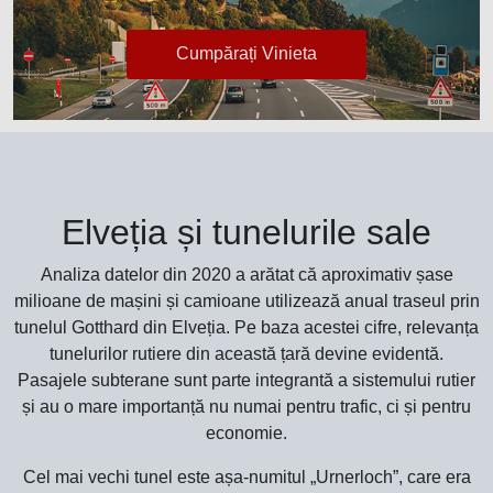
Cumpărați Vinieta
Elveția și tunelurile sale
Analiza datelor din 2020 a arătat că aproximativ șase
milioane de mașini și camioane utilizează anual traseul prin
tunelul Gotthard din Elveția. Pe baza acestei cifre, relevanța
tunelurilor rutiere din această țară devine evidentă.
Pasajele subterane sunt parte integrantă a sistemului rutier
și au o mare importanță nu numai pentru trafic, ci și pentru
economie.
Cel mai vechi tunel este așa-numitul „Urnerloch”, care era