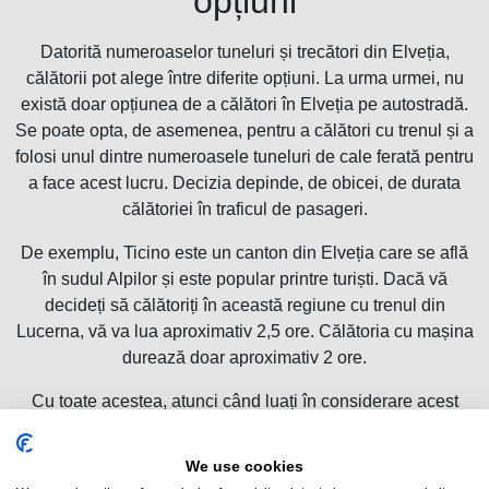
opțiuni
Datorită numeroaselor tuneluri și trecători din Elveția,
călătorii pot alege între diferite opțiuni. La urma urmei, nu
există doar opțiunea de a călători în Elveția pe autostradă.
Se poate opta, de asemenea, pentru a călători cu trenul și a
folosi unul dintre numeroasele tuneluri de cale ferată pentru
a face acest lucru. Decizia depinde, de obicei, de durata
călătoriei în traficul de pasageri.
De exemplu, Ticino este un canton din Elveția care se află
în sudul Alpilor și este popular printre turiști. Dacă vă
decideți să călătoriți în această regiune cu trenul din
Lucerna, vă va lua aproximativ 2,5 ore. Călătoria cu mașina
durează doar aproximativ 2 ore.
Cu toate acestea, atunci când luați în considerare acest
lucru, trebuie să țineți cont întotdeauna de faptul că durata
călătoriei poate fi prelungită semnificativ din cauza anumitor
We use cookies
evenimente de pe drumuri (ambuteiaje, lucrări de curățenie