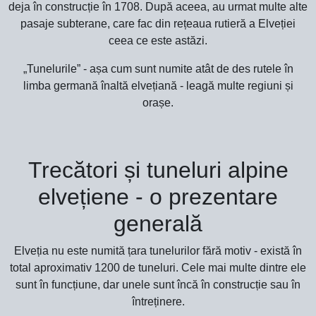
deja în construcție în 1708. După aceea, au urmat multe alte
pasaje subterane, care fac din rețeaua rutieră a Elveției
ceea ce este astăzi.
„Tunelurile” - așa cum sunt numite atât de des rutele în
limba germană înaltă elvețiană - leagă multe regiuni și
orașe.
Trecători și tuneluri alpine
elvețiene - o prezentare
generală
Elveția nu este numită țara tunelurilor fără motiv - există în
total aproximativ 1200 de tuneluri. Cele mai multe dintre ele
sunt în funcțiune, dar unele sunt încă în construcție sau în
întreținere.