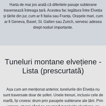
Harta de mai jos arată că diferitele pasaje subterane
traversează întreaga țară. Acestea fac legătura între Elveția
și țările din jur, cum ar fi Italia sau Franța. Orașele mari, cum
ar fi Geneva, Basel, St. Gallen sau Zurich, servesc adesea
drept noduri importante.
Tuneluri montane elvețiene -
Lista (prescurtată)
Așa cum am menționat anterior, tunelurile din Elveția nu
sunt traversate doar de șoferi. Unele trenuri, inclusiv cele de
marfă, își croiesc drum prin pasajele subterane ale țării. Prin