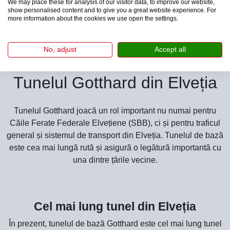
We may place these for analysis of our visitor data, to improve our website,
etc.).
show personalised content and to give you a great website experience. For
more information about the cookies we use open the settings.
No, adjust
Accept all
Tunelul Gotthard din Elveția
Tunelul Gotthard joacă un rol important nu numai pentru
Căile Ferate Federale Elvețiene (SBB), ci și pentru traficul
general și sistemul de transport din Elveția. Tunelul de bază
este cea mai lungă rută și asigură o legătură importantă cu
una dintre țările vecine.
Cel mai lung tunel din Elveția
În prezent, tunelul de bază Gotthard este cel mai lung tunel