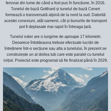
feroviar din lume de când a fost pus în funcțiune, în 2016.
Tunelul de bază Gotthard și tunelul de bază Ceneri
formează o transversală alpină de la nord la sud. Datorită
acestei conexiuni, atât oamenii, cât și bunurile de transport
pot fi deplasate mai rapid în întreaga țară.
Tunelul rutier are o lungime de aproape 17 kilometri.
Deoarece întotdeauna trebuie efectuate lucrări de
întreținere într-o secțiune sau alta a tunelului, în prezent se
construiește un al doilea tub care este paralel cu tunelul
inițial. Proiectul este programat să fie finalizat până în 2029.