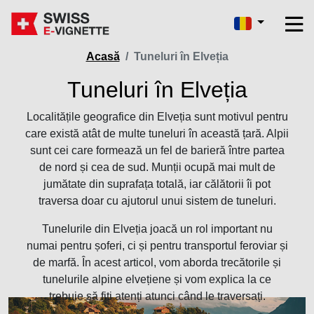
Acasă
Tuneluri în Elveția
Tuneluri în Elveția
Localitățile geografice din Elveția sunt motivul pentru
care există atât de multe tuneluri în această țară. Alpii
sunt cei care formează un fel de barieră între partea
de nord și cea de sud. Munții ocupă mai mult de
jumătate din suprafața totală, iar călătorii îi pot
traversa doar cu ajutorul unui sistem de tuneluri.
Tunelurile din Elveția joacă un rol important nu
numai pentru șoferi, ci și pentru transportul feroviar și
de marfă. În acest articol, vom aborda trecătorile și
tunelurile alpine elvețiene și vom explica la ce
trebuie să fiți atenți atunci când le traversați.