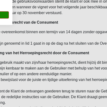
ren van de gebruiksvoorwaarden stemt de klant er ook mee in 
ontvangen wanneer de vignet voor het volgende jaar beschikbaa
dt elk jaar op 30 november verstuurd.
rroepingsrecht van de Consument
e overeenkomst binnen een termijn van 14 dagen zonder opgav
n genoemd in lid 1 gaat in op de dag na het sluiten van de Ov
ening van het Herroepingsrecht door de Consument
gebruik maakt van zijn/haar herroepingsrecht, dient hij/zij dit b
ijn kenbaar te maken aan de Gebruiker met behulp van het voo
ulier of op een andere eenduidige manier.
 bewijslast voor de juiste en tijdige uitoefening van het herroepin
ient de Klant de ontvangen goederen terug te sturen naar de Ge
de redelijke instructies van de Gebruiker. De Klant draagt geen
ing.