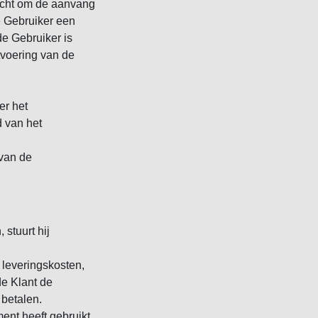
zocht om de aanvang
e Gebruiker een
de Gebruiker is
tvoering van de
er het
d van het
 van de
 stuurt hij
 leveringskosten,
de Klant de
 betalen.
ent heeft gebruikt,