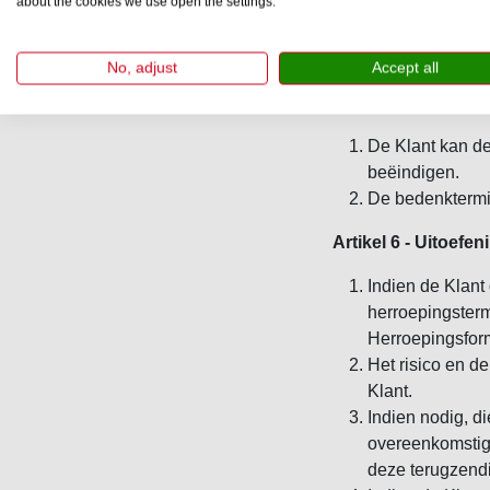
about the cookies we use open the settings.
Bij het accepte
herinnering te 
herinnering wor
No, adjust
Accept all
Artikel 5 - Het He
De Klant kan d
beëindigen.
De bedenktermij
Artikel 6 - Uitoef
Indien de Klant 
herroepingsterm
Herroepingsform
Het risico en de
Klant.
Indien nodig, d
overeenkomstig 
deze terugzend