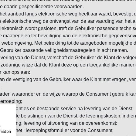
de daarin gespecificeerde voorwaarden.
 het aanbod langs elektronische weg heeft aanvaard, bevestigt 
s elektronische weg de ontvangst van de aanvaarding van het a
ektronisch wordt gesloten, treft de Gebruiker passende techni
e maatregelen ter beveiliging van de elektronische gegevensove
e webomgeving. Met betrekking tot de aangeboden mogelijkheid
e Gebruiker passende veiligheidsmaatregelen in acht nemen.
 levering van de Dienst, verschaft de Gebruiker de Klant de volge
 op zodanige wijze dat de Klant deze op een toegankelijke manie
 kan opslaan:
an de vestiging van de Gebruiker waar de Klant met vragen, ve
;
rden waaronder en de wijze waarop de Consument gebruik ka
Herroeping;
over garanties en bestaande service na levering van de Dienst;
clusief alle belastingen van de Dienst; de leveringskosten, indie
n betaling, levering of uitvoering van de overeenkomst;
w
eld van het Herroepingsformulier voor de Consument.
rmation