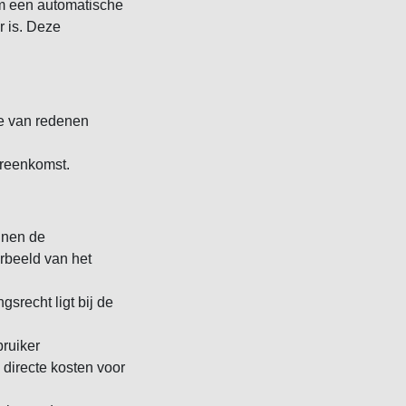
om een automatische
r is. Deze
e van redenen
ereenkomst.
innen de
rbeeld van het
gsrecht ligt bij de
bruiker
 directe kosten voor