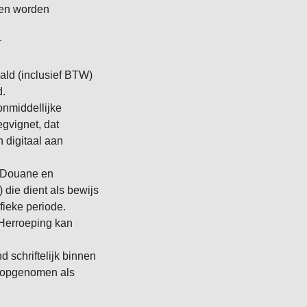
nen worden
r
ald (inclusief BTW)
d.
onmiddellijke
egvignet, dat
 digitaal aan
or Douane en
) die dient als bewijs
fieke periode.
 Herroeping kan
 schriftelijk binnen
s opgenomen als