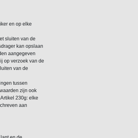
ker en op elke
t sluiten van de
sdrager kan opslaan
worden aangegeven
j op verzoek van de
luiten van de
ingen tussen
waarden zijn ook
rtikel 230g: elke
schreven aan
lant en de