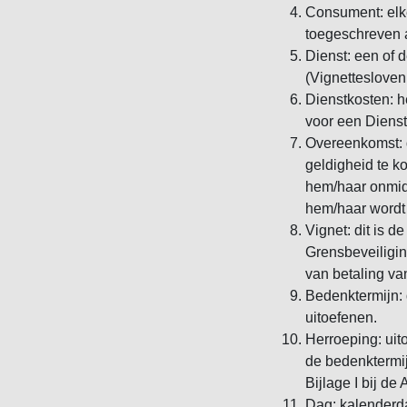
Consument: elke
toegeschreven a
Dienst: een of 
(Vignettesloveni
Dienstkosten: h
voor een Dienst
Overeenkomst: 
geldigheid te k
hem/haar onmidd
hem/haar wordt
Vignet: dit is 
Grensbeveiliging
van betaling van
Bedenktermijn: 
uitoefenen.
Herroeping: uit
de bedenktermij
Bijlage I bij d
Dag: kalenderd