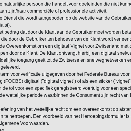
 natuurlijke persoon die handelt voor doeleinden die niet kun
an zijn/haar commerciële of professionele activiteit.
de Dienst die wordt aangeboden op de website van de Gebruike
a.si).
et bedrag dat door de Klant aan de Gebruiker moet worden beta
 die door de Gebruiker ten behoeve van de Klant wordt verleen
de Overeenkomst om een digitaal Vignet voor Zwitserland met 
open door de Klant. De Klant ontvangt hierbij een digitaal snelw
ellijke toegang geeft tot de Zwitserse en snelwegnetwerken en
 geleverd.
de term voor verificatie uitgegeven door het Federale Bureau vo
 (FOCBS) digitaal ("digitaal vignet") of als een sticker ("vignet"
 de tol voor een specifiek geregistreerd voertuig voor een speci
de wettelijke periode waarbinnen de Consument zijn recht van
oefening van het wettelijke recht om een overeenkomst op afstand
n te herroepen. Een voorbeeld van het Herroepingsformulier i
e Algemene Voorwaarden.
ag.