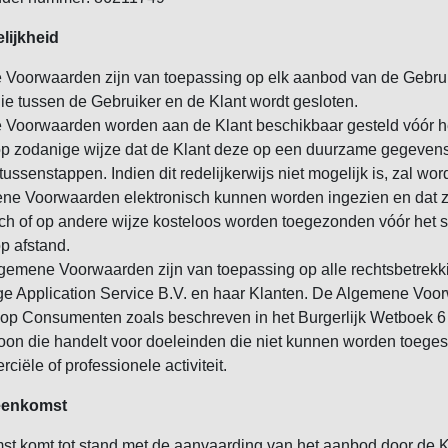
elijkheid
Voorwaarden zijn van toepassing op elk aanbod van de Gebrui
e tussen de Gebruiker en de Klant wordt gesloten.
Voorwaarden worden aan de Klant beschikbaar gesteld vóór he
p zodanige wijze dat de Klant deze op een duurzame gegeven
tussenstappen. Indien dit redelijkerwijs niet mogelijk is, zal 
ne Voorwaarden elektronisch kunnen worden ingezien en dat zi
sch of op andere wijze kosteloos worden toegezonden vóór het s
p afstand.
gemene Voorwaarden zijn van toepassing op alle rechtsbetrekk
e Application Service B.V. en haar Klanten. De Algemene Voor
op Consumenten zoals beschreven in het Burgerlijk Wetboek 6 A
soon die handelt voor doeleinden die niet kunnen worden toege
ciële of professionele activiteit.
reenkomst
t komt tot stand met de aanvaarding van het aanbod door de K