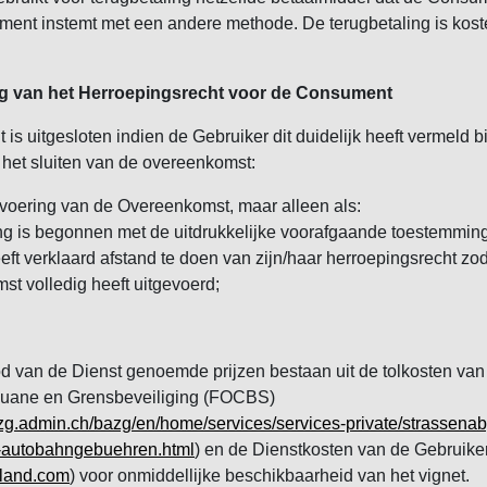
ment instemt met een andere methode. De terugbetaling is kost
iting van het Herroepingsrecht voor de Consument
 is uitgesloten indien de Gebruiker dit duidelijk heeft vermeld b
r het sluiten van de overeenkomst:
tvoering van de Overeenkomst, maar alleen als:
ng is begonnen met de uitdrukkelijke voorafgaande toestemming
eft verklaard afstand te doen van zijn/haar herroepingsrecht zo
t volledig heeft uitgevoerd;
d van de Dienst genoemde prijzen bestaan uit de tolkosten van
uane en Grensbeveiliging (FOCBS)
zg.admin.ch/bazg/en/home/services/services-private/strassena
e-autobahngebuehren.html
) en de Dienstkosten van de Gebruike
rland.com
) voor onmiddellijke beschikbaarheid van het vignet.