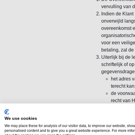
vervulling van 
Indien de Klant
onverwijld lang
overeenkomst el
organisatorisch
voor een veilig
betaling, zal d
Uiterlijk bij de
schriftelijk of
gegevensdrager
het adres v
terecht kan
de voorwaa
recht van 
informatie 
de prijs in
We use cookies
de wijze va
We may place these for analysis of our visitor data, to improve our website, sho
het voorbe
personalised content and to give you a great website experience. For more info