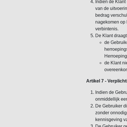
Indien de Klant
van de uitvoeri
bedrag verschul
nagekomen op he
verbintenis.
De Klant draagt
de Gebruike
herroepings
Herroepings
de Klant ni
overeenkom
Artikel 7 - Verpli
Indien de Gebrui
onmiddellijk ee
De Gebruiker die
zonder onnodige
kennisgeving va
De Gebruiker ge