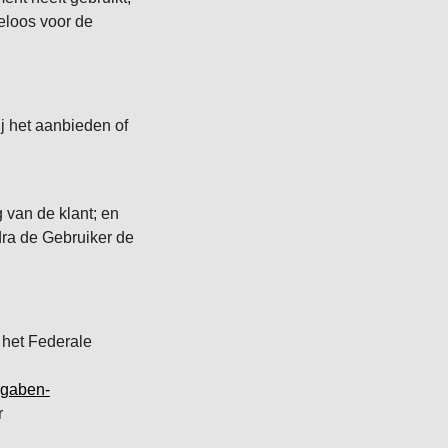
eloos voor de
ij het aanbieden of
 van de klant; en
dra de Gebruiker de
 het Federale
bgaben-
r