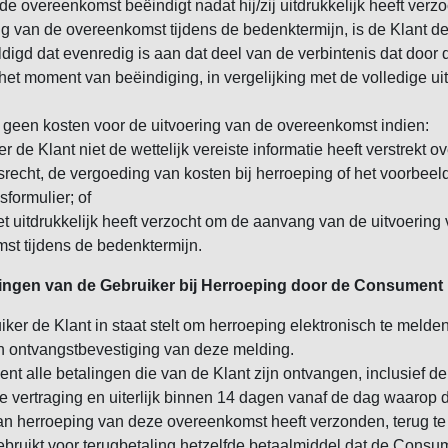
 de overeenkomst beëindigt nadat hij/zij uitdrukkelijk heeft ver
ng van de overeenkomst tijdens de bedenktermijn, is de Klant d
digd dat evenredig is aan dat deel van de verbintenis dat door 
t moment van beëindiging, in vergelijking met de volledige ui
 geen kosten voor de uitvoering van de overeenkomst indien:
r de Klant niet de wettelijk vereiste informatie heeft verstrekt ov
recht, de vergoeding van kosten bij herroeping of het voorbeel
formulier; of
et uitdrukkelijk heeft verzocht om de aanvang van de uitvoering
st tijdens de bedenktermijn.
chtingen van de Gebruiker bij Herroeping door de Consument
ker de Klant in staat stelt om herroeping elektronisch te melden,
n ontvangstbevestiging van deze melding.
nt alle betalingen die van de Klant zijn ontvangen, inclusief de
 vertraging en uiterlijk binnen 14 dagen vanaf de dag waarop 
n herroeping van deze overeenkomst heeft verzonden, terug te
bruikt voor terugbetaling hetzelfde betaalmiddel dat de Consum