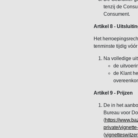
tenzij de Consu
Consument.
Artikel 8 - Uitslu
Het herroepingsrecht
tenminste tijdig vóó
Na volledige ui
de uitvoeri
de Klant he
overeenkoms
Artikel 9 - Prijzen
De in het aanbo
Bureau voor Do
(
https://www.ba
private/vignett
(
vignetteswitze